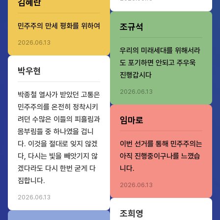
김혜란
민주주의 만세 평화를 위하여
조규석
2026.06.13
우리의 미래세대를 위해서라
도 포기하면 안되고 주우욱
박우현
진행갑시다
2026.06.13
박종철 열사가 받았던 고통은
민주주의를 온전히 정착시키
려던 수많은 이들의 피흘림과
임마로
몸부림들 중 하나였을 겁니
다. 이것을 절대로 잊지 않겠
이번 선거를 통해 민주주의는
다, 다시는 빛을 빼앗기지 않
아직 진행중이구나를 느꼈습
겠다라도 다시 한번 굳게 다
니다.
짐합니다.
2026.06.13
2026.06.13
조희영