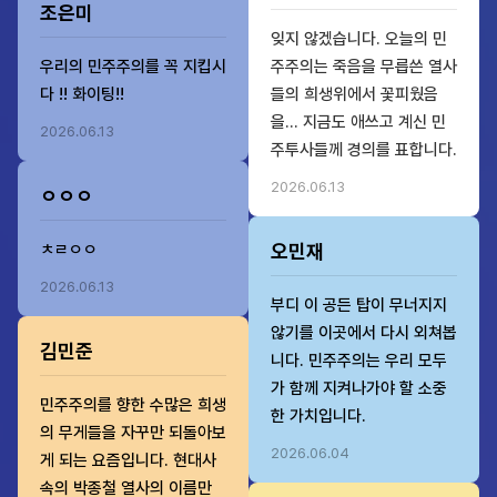
조은미
잊지 않겠습니다. 오늘의 민
우리의 민주주의를 꼭 지킵시
주주의는 죽음을 무릅쓴 열사
다 !! 화이팅!!
들의 희생위에서 꽃피웠음
을... 지금도 애쓰고 계신 민
2026.06.13
주투사들께 경의를 표합니다.
2026.06.13
ㅇㅇㅇ
ㅊㄹㅇㅇ
오민재
2026.06.13
부디 이 공든 탑이 무너지지
않기를 이곳에서 다시 외쳐봅
김민준
니다. 민주주의는 우리 모두
가 함께 지켜나가야 할 소중
민주주의를 향한 수많은 희생
한 가치입니다.
의 무게들을 자꾸만 되돌아보
2026.06.04
게 되는 요즘입니다. 현대사
속의 박종철 열사의 이름만